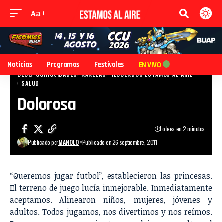
Aa
Noticias
Programas
Festivales
EN VIVO
BLOG
CURIOSIDADES
RAREZAS
RECUERDOS ESTAMOS AL AIRE
SALUD
Dolorosa
Lo lees en 2 minutos
Publicado por
MANOLO
Publicado en 26 septiembre, 2011
“Queremos jugar futbol”, establecieron las princesas.
El terreno de juego lucía inmejorable. Inmediatamente
aceptamos. Alinearon niños, mujeres, jóvenes y
adultos. Todos jugamos, nos divertimos y nos reímos.