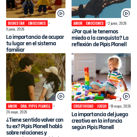
BIENESTAR
EMOCIONES
AMOR
EMOCIONES
2 junio, 2026
9 junio, 2026
¿Por qué le tenemos
La importancia de ocupar
miedo a la conquista? La
tu lugar en el sistema
reflexión de Pipis Planell
familiar
AMOR
DRA. PIPIS PLANELL
CREATIVIDAD
JUEGO
19 mayo, 2026
26 mayo, 2026
La importancia del juego
¿Tiene sentido volver con
creativo en la infancia
tu ex? Pipis Planell habló
según Pipis Planell
sobre relaciones y