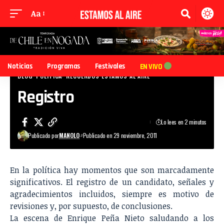
Aa
Noticias
Programas
Festivales
EN VIVO
BLOG
POLÍTICA
RECUERDOS ESTAMOS AL AIRE
Registro
Lo lees en 2 minutos
Publicado por
MANOLO
Publicado en 29 noviembre, 2011
En la política hay momentos que son marcadamente
significativos. El registro de un candidato, señales y
agradecimientos incluidos, siempre es motivo de
revisiones y, por supuesto, de conclusiones.
La escena de Enrique Peña Nieto saludando a los