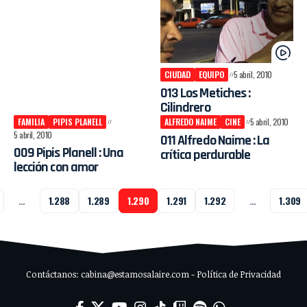
CIUDAD
EQUIPO
5 abril, 2010
013 Los Metiches :
Cilindrero
FAMILIA
PIPIS PLANELL
ALFREDO NAIME
CINE
5 abril, 2010
5 abril, 2010
011 Alfredo Naime : La
009 Pipis Planell : Una
crítica perdurable
lección con amor
…
1.288
1.289
1.290
1.291
1.292
…
1.309
Contáctanos: cabina@estamosalaire.com - Política de Privacidad