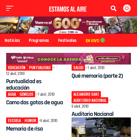
Noticias
Programas
Festivales
EN VIVO
EDUCACIÓN
PUNTUALIDAD
SALUD
7 abril, 2010
12 abril, 2010
Qué memoria (parte 2)
Puntualidad es
educación
AGUA
GEMELOS
7 abril, 2010
ALEJANDRO SANZ
AUDITORIO NACIONAL
Como dos gotas de agua
6 abril, 2010
Auditorio Nacional
ESCUELA
HUMOR
6 abril, 2010
Memoria de risa