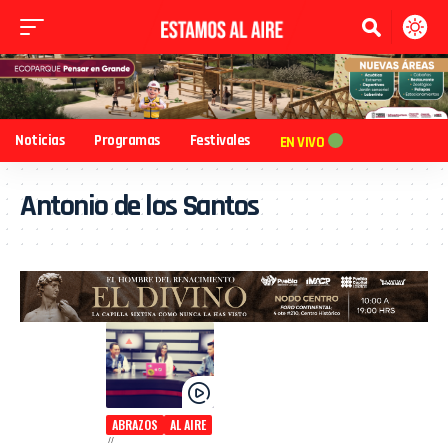
Noticias
Programas
Festivales
EN VIVO
Antonio de los Santos
ABRAZOS
AL AIRE