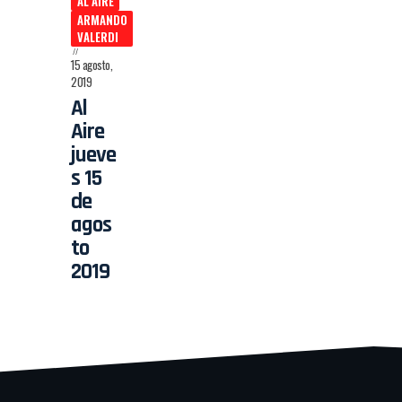
AL AIRE
ARMANDO
VALERDI
15 agosto,
2019
Al
Aire
jueve
s 15
de
agos
to
2019