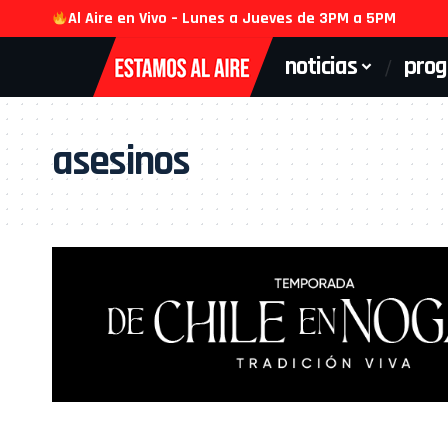
Al Aire en Vivo – Lunes a Jueves de 3PM a 5PM
noticias
pro
asesinos