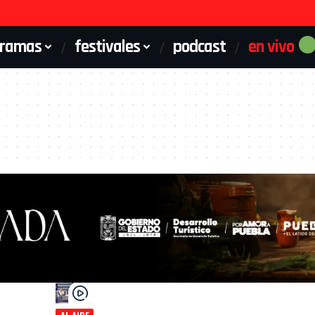
gramas
festivales
podcast
en vivo