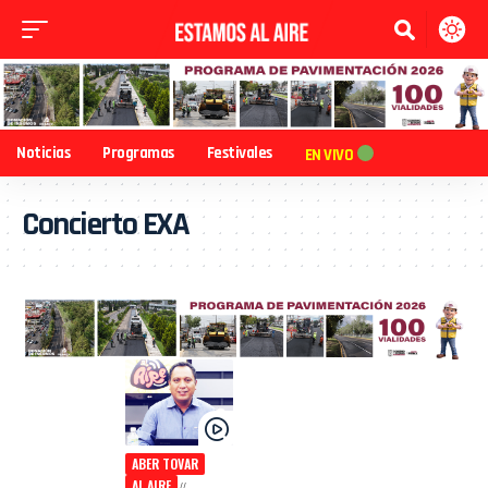
Noticias
Programas
Festivales
EN VIVO
Concierto EXA
ABER TOVAR
AL AIRE