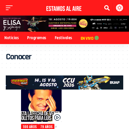
Noticias
Programas
Festivales
EN VIVO
Conocer
100 AÑOS
79 AÑOS