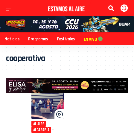
Noticias
Programas
Festivales
EN VIVO
cooperativa
AL AIRE
ALGARABÍA