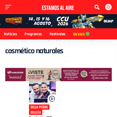
Noticias
Programas
Festivales
EN VIVO
cosmético naturales
BELLA PIERRE
BELLEZA