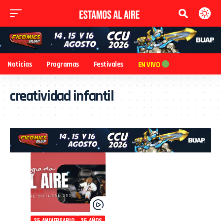
Noticias
Programas
Festivales
EN VIVO
creatividad infantil
25 ANIVERSARIO
25 AÑOS