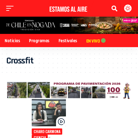
Noticias
Programas
Festivales
EN VIVO
Crossfit
CHARO CARMONA
CIENCIA