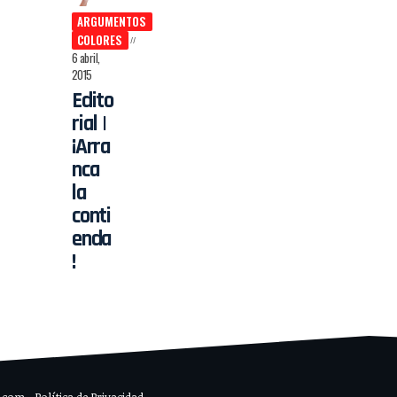
ARGUMENTOS
COLORES
6 abril,
2015
Edito
rial |
¡Arra
nca
la
conti
enda
!