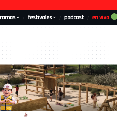
gramas
festivales
podcast
en vivo