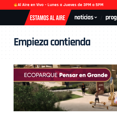
Al Aire en Vivo – Lunes a Jueves de 3PM a 5PM
noticias
pro
Empieza contienda