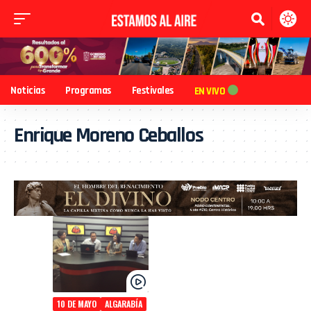
Noticias
Programas
Festivales
EN VIVO
Enrique Moreno Ceballos
10 DE MAYO
ALGARABÍA