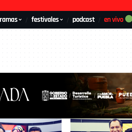
gramas
festivales
podcast
en vivo