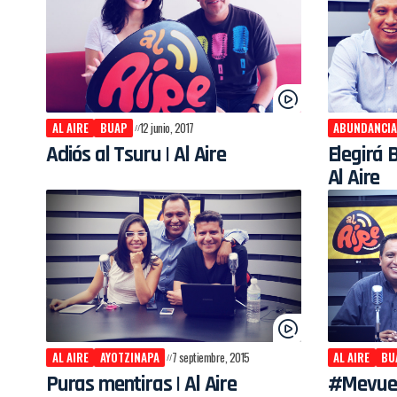
AL AIRE
BUAP
12 junio, 2017
ABUNDANCIA
Adiós al Tsuru | Al Aire
Elegirá 
Al Aire
AL AIRE
AYOTZINAPA
7 septiembre, 2015
AL AIRE
BU
Puras mentiras | Al Aire
#Mevuel