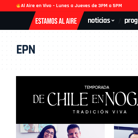
Al Aire en Vivo – Lunes a Jueves de 3PM a 5PM
noticias
pro
EPN