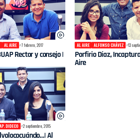
AL AIRE
7 febrero, 2017
AL AIRE
ALFONSO CHÁVEZ
13 sept
BUAP Rector y consejo |
Porfirio Díaz, Incaptura
Aire
AP. DIDECO
2 septiembre, 2015
volococuándo…| Al