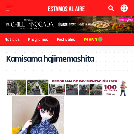
Noticias
Programas
Festivales
EN VIVO
Kamisama hajimemashita