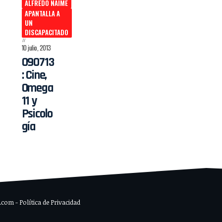
ALFREDO NAIME
APANTALLA A
UN
DISCAPACITADO
10 julio, 2013
090713
: Cine,
Omega
11 y
Psicolo
gía
om - Política de Privacidad