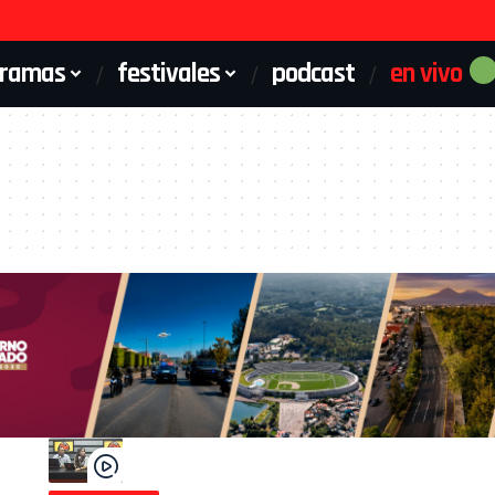
gramas
festivales
podcast
en vivo