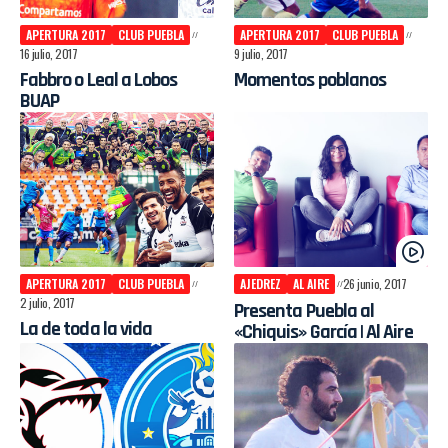
APERTURA 2017
CLUB PUEBLA
APERTURA 2017
CLUB PUEBLA
16 julio, 2017
9 julio, 2017
Fabbro o Leal a Lobos
Momentos poblanos
BUAP
APERTURA 2017
CLUB PUEBLA
AJEDREZ
AL AIRE
26 junio, 2017
2 julio, 2017
Presenta Puebla al
La de toda la vida
«Chiquis» García | Al Aire