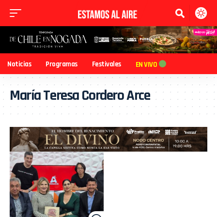
Noticias
Programas
Festivales
EN VIVO
María Teresa Cordero Arce