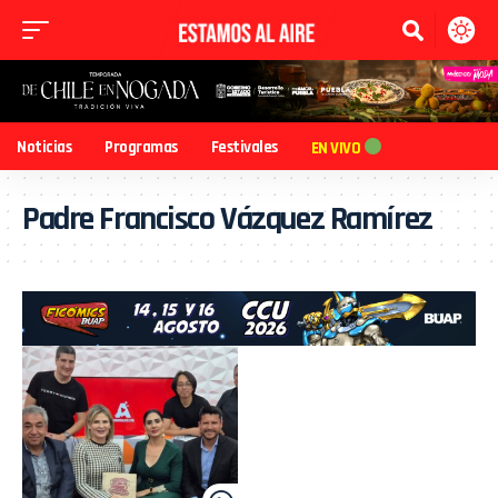
Noticias
Programas
Festivales
EN VIVO
Padre Francisco Vázquez Ramírez