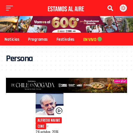
Noticias
Programas
Festivales
EN VIVO
Persona
ALFREDO NAIME
CINE
24 octubre, 2016