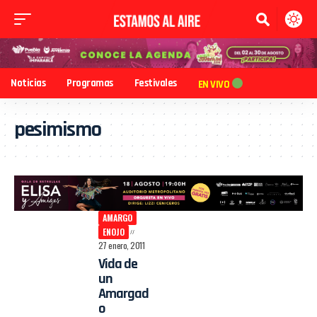
Noticias
Programas
Festivales
EN VIVO
pesimismo
AMARGO
ENOJO
27 enero, 2011
Vida de
un
Amargad
o