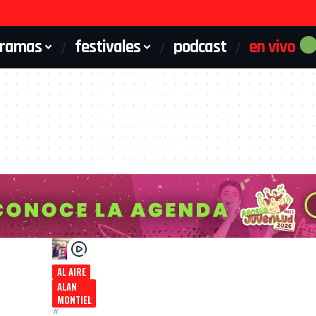
gramas
festivales
podcast
en vivo
AL AIRE
ALAN
MONTIEL