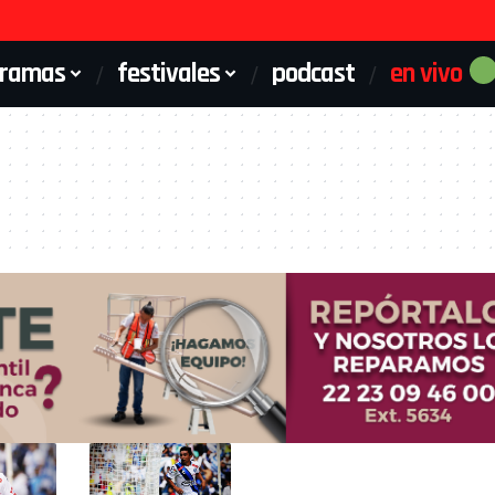
gramas
festivales
podcast
en vivo