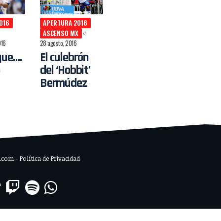
016
APERTURA 2016
ASCENSO MX
016
28 agosto, 2016
que….
El culebrón
del ‘Hobbit’
Bermúdez
om - Política de Privacidad