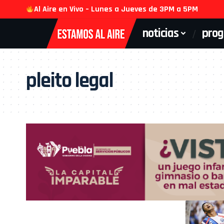
Al Aire en Vivo – Lunes a Jueves de 3PM a 5PM
noticias
pro
pleito legal