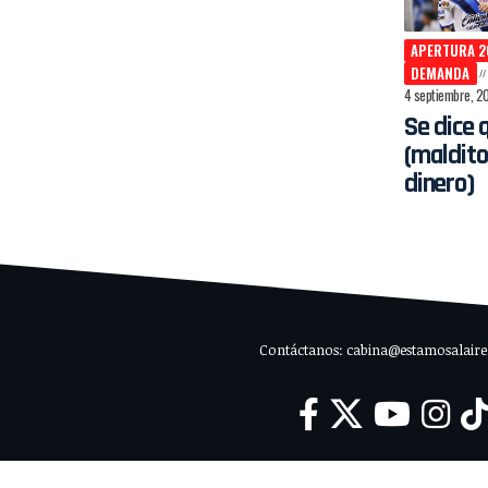
APERTURA 2
DEMANDA
4 septiembre, 2
Se dice 
(maldito
dinero)
Contáctanos: cabina@estamosalaire.c