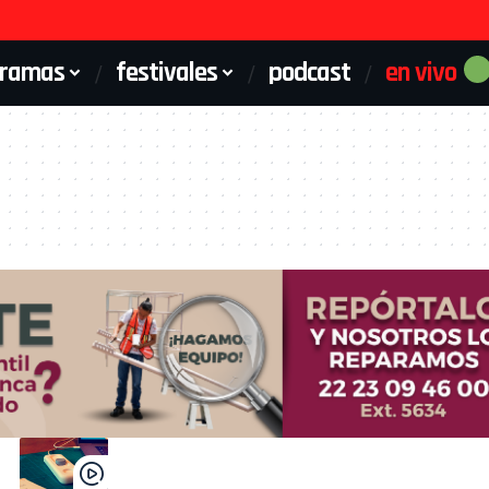
gramas
festivales
podcast
en vivo