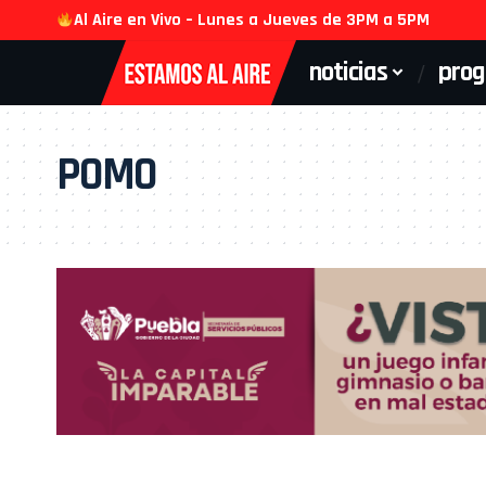
Al Aire en Vivo – Lunes a Jueves de 3PM a 5PM
noticias
pro
POMO