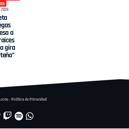
URA
, 2026
eta
egas
esa a
raíces
la gira
teña”
om - Política de Privacidad