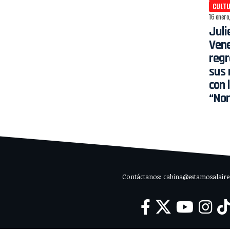
CULT
16 enero
Juli
Ven
regr
sus 
con 
“Nor
Contáctanos: cabina@estamosalaire.c