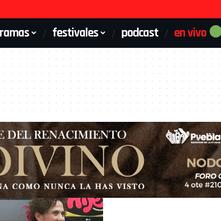
gramas
festivales
podcast
en vivo