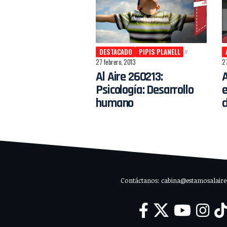
DESTACADO
PIPIS PLANELL
27 febrero, 2013
27
Al Aire 260213:
A
Psicología: Desarrollo
e
humano
Contáctanos: cabina@estamosalaire.c