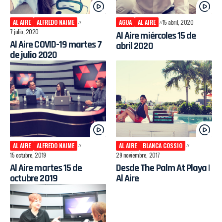
AL AIRE
ALFREDO NAIME
AGUA
AL AIRE
15 abril, 2020
7 julio, 2020
Al Aire miércoles 15 de
Al Aire COVID-19 martes 7
abril 2020
de julio 2020
AL AIRE
ALFREDO NAIME
AL AIRE
BLANCA COSSIO
15 octubre, 2019
29 noviembre, 2017
Al Aire martes 15 de
Desde The Palm At Playa |
octubre 2019
Al Aire