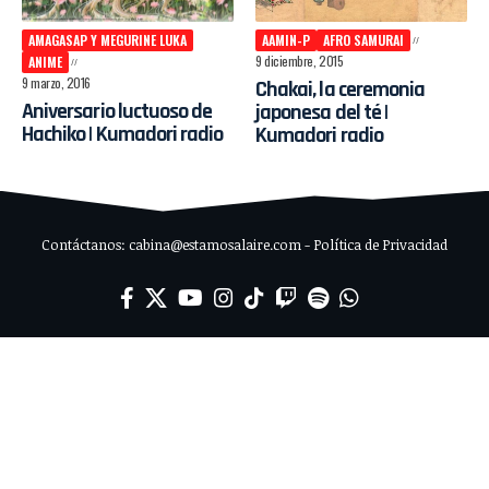
AMAGASAP Y MEGURINE LUKA
AAMIN-P
AFRO SAMURAI
9 diciembre, 2015
ANIME
9 marzo, 2016
Chakai, la ceremonia
Aniversario luctuoso de
japonesa del té |
Hachiko | Kumadori radio
Kumadori radio
Contáctanos: cabina@estamosalaire.com - Política de Privacidad