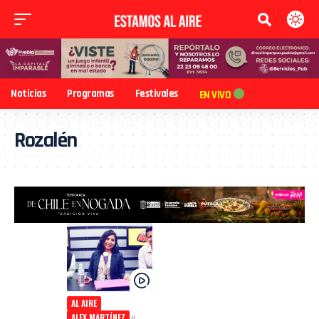
Noticias
Programas
Festivales
EN VIVO
Rozalén
AL AIRE
ALEX MARTÍNEZ