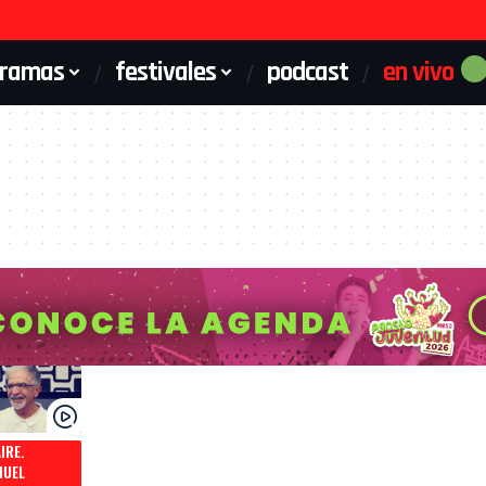
gramas
festivales
podcast
en vivo
AIRE.
NUEL