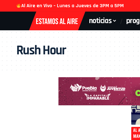
Al Aire en Vivo – Lunes a Jueves de 3PM a 5PM
noticias
pro
Rush Hour
AL 
MA