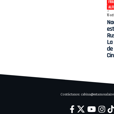
FR
ALF
16 oc
Na
est
Ru
La
de 
Ci
Contáctanos: cabina@estamosalaire.c