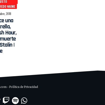
AUSTO
REDO NAIME
tubre, 2018
ce una
rella,
sh Hour,
 muerte
Stalin |
ne
om - Política de Privacidad