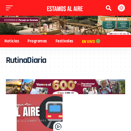
Noticias
Programas
Festivales
EN VIVO
RutinaDiaria