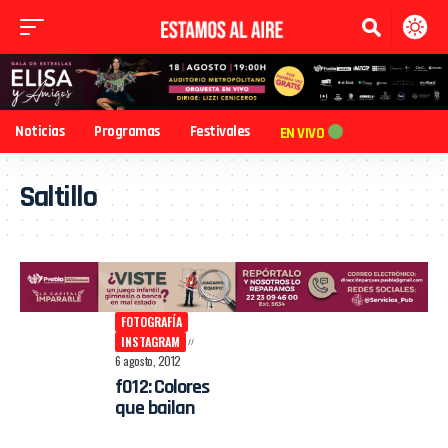
Noticias
Programas
Festivales
EN VIVO
Saltillo
FOTOGRAFÍA
INSTAGRAM
6 agosto, 2012
f012: Colores
que bailan