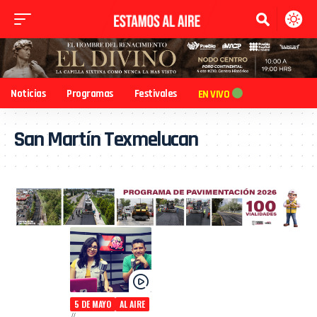
Noticias
Programas
Festivales
EN VIVO
San Martín Texmelucan
5 DE MAYO
AL AIRE