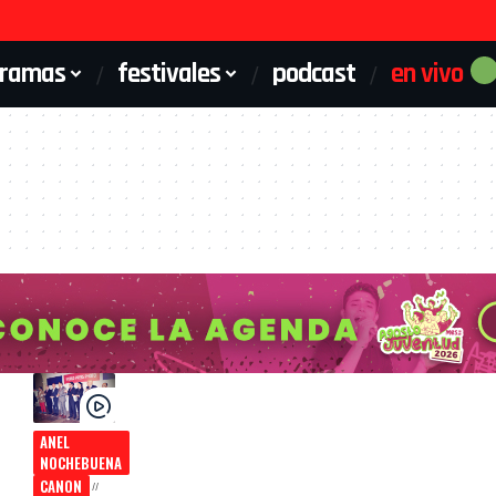
gramas
festivales
podcast
en vivo
ANEL
NOCHEBUENA
CANON