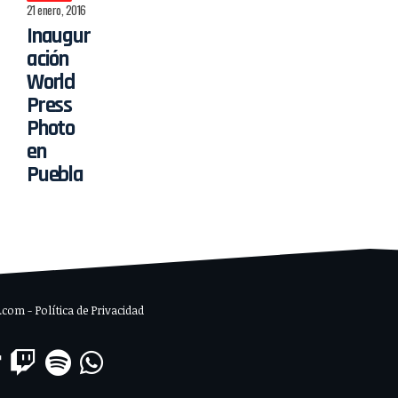
21 enero, 2016
Inaugur
ación
World
Press
Photo
en
Puebla
om - Política de Privacidad