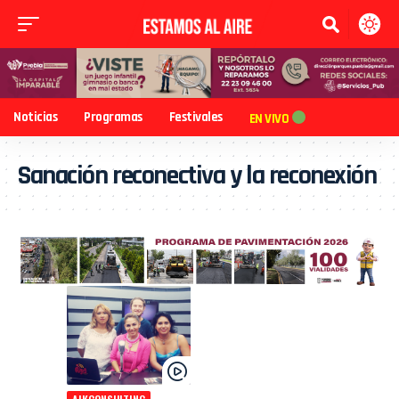
Noticias
Programas
Festivales
EN VIVO
Sanación reconectiva y la reconexión