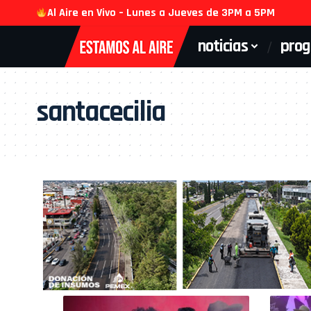
Al Aire en Vivo – Lunes a Jueves de 3PM a 5PM
noticias
pro
santacecilia