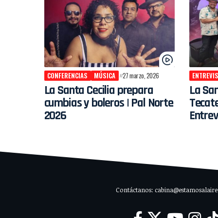
CONFERENCIAS
MÚSICA
27 marzo, 2026
ENTREVI
La Santa Cecilia prepara
La San
cumbias y boleros | Pal Norte
Tecate
2026
Entrev
Contáctanos: cabina@estamosalaire.c