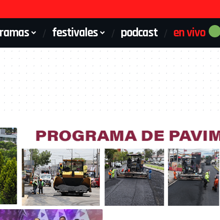
gramas
festivales
podcast
en vivo