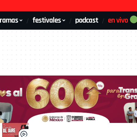
gramas
festivales
podcast
en vivo