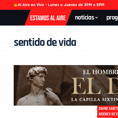
Al Aire en Vivo – Lunes a Jueves de 3PM a 5PM
noticias
pro
sentido de vida
DAFNE SANTI
NOCHES DE V