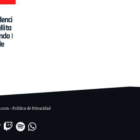
enci
llita
ndo |
de
om - Política de Privacidad