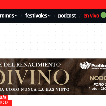
gramas
festivales
podcast
en vivo
LLÁN
INO EN