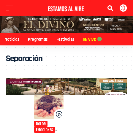
Noticias
Programas
Festivales
EN VIVO
Separación
DOLOR
EMOCIONES