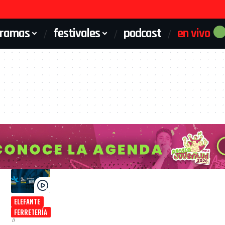
gramas
festivales
podcast
en vivo
ELEFANTE
FERRETERÍA