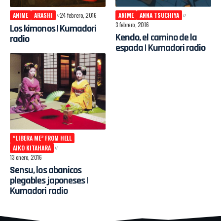
ANIME
ARASHI
24 febrero, 2016
ANIME
ANNA TSUCHIYA
3 febrero, 2016
Los kimonos | Kumadori
Kendo, el camino de la
radio
espada | Kumadori radio
“LIBERA ME” FROM HELL
AIKO KITAHARA
13 enero, 2016
Sensu, los abanicos
plegables japoneses |
Kumadori radio