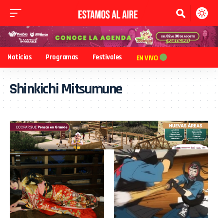
Noticias
Programas
Festivales
EN VIVO
Shinkichi Mitsumune