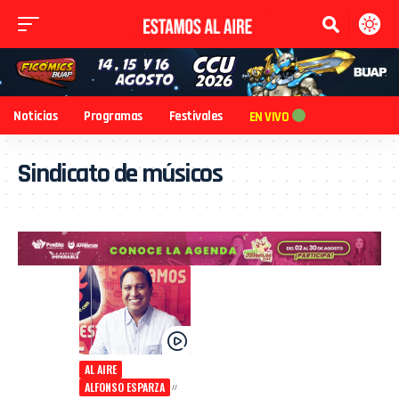
Noticias
Programas
Festivales
EN VIVO
Sindicato de músicos
AL AIRE
ALFONSO ESPARZA