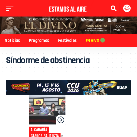
Noticias
Programas
Festivales
EN VIVO
Síndorme de abstinencia
ALGARABÍA
CARLOS BAUTISTA