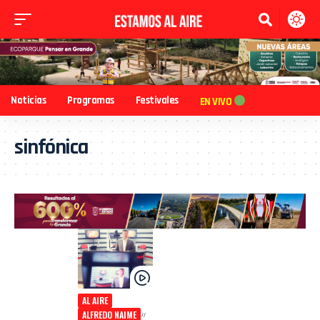
Noticias
Programas
Festivales
EN VIVO
sinfónica
AL AIRE
ALFREDO NAIME