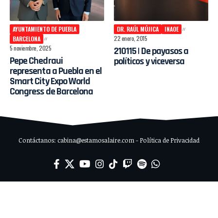
AYUNTAMIENTO DE PUEBLA
DR. RAÚL MÚJICA
INAOE
22 enero, 2015
BARCELONA
5 noviembre, 2025
210115 | De payasos a
Pepe Chedraui
políticos y viceversa
representa a Puebla en el
Smart City Expo World
Congress de Barcelona
Contáctanos: cabina@estamosalaire.com - Política de Privacidad