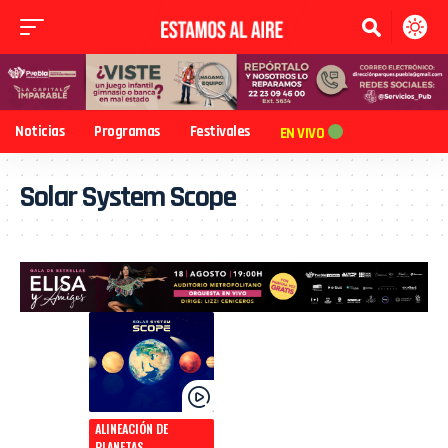
Noticias
Programas
Festivales
EN VIVO
Solar System Scope
ALINEACIÓN DE
PLANETAS