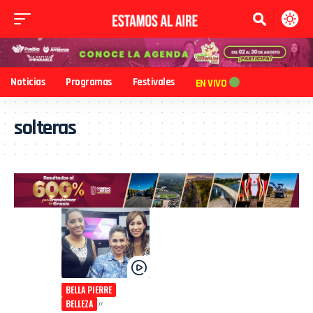
Noticias
Programas
Festivales
EN VIVO
solteras
BELLA PIERRE
BELLEZA