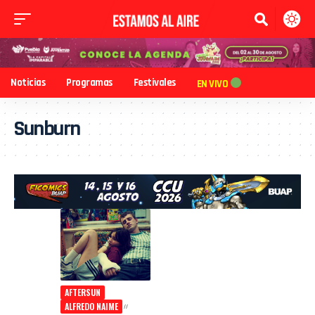
Noticias
Programas
Festivales
EN VIVO
Sunburn
AFTERSUN
ALFREDO NAIME