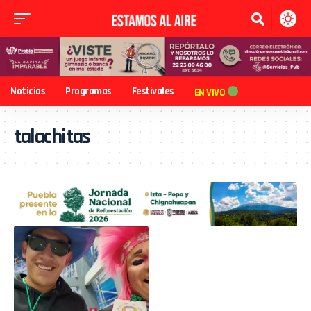
Noticias
Programas
Festivales
EN VIVO
talachitas